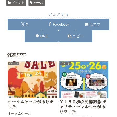
イベント
セール
シェアする
X
Facebook
はてブ
LINE
コピー
関連記事
イベント
イベント
オータムセールがありま
Ｙ１６０横浜開港記念 チ
した
ャリティーマルシェがあ
りました
オータムセール