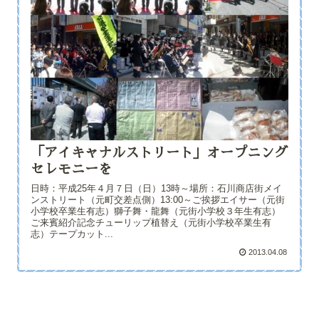
「アイキャナルストリート」オープニング
セレモニーを
日時：平成25年４月７日（日）13時～場所：石川商店街メイ
ンストリート（元町交差点側）13:00～ご挨拶エイサー（元街
小学校卒業生有志）獅子舞・龍舞（元街小学校３年生有志）
ご来賓紹介記念チューリップ植替え（元街小学校卒業生有
志）テープカット...
2013.04.08