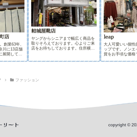
結城屋靴店
元町店
leap
ヤングからシニアまで幅広く商品を
取りそろえております。心よりご来
。創業63年、
大人可愛いい個性
店をお待ちしております。住所横浜
奈川に13店舗
ップです。ノンエ
市中区石川町１-13電話番号045-662-
に展開してお
貨をお手頃な価格
7115営業時間10:00～17:00定休日月
何でもご相談
いております。店
曜日、木曜日
中区石川町１
が多く、多数の仕
-0211営業時
お値頃な商品を厳
.
ております。店頭
商品も展開してお..
P
ファッション
トリート
copyright © 2