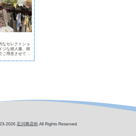
的なセレクトショ
イジな婦人服、雑
でご用意させて頂
内の商品は１点物
入先から楽しくて
選してセレクトし
にてお買得な目玉
.
023-2026
石川商店街
All Rights Reserved.