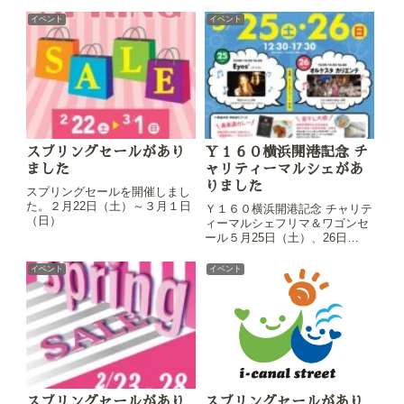
チャンス！ぜひ石川商店街アイ
キャナルストリートへお越しく
イベント
イベント
ださい。
スプリングセールがあり
Ｙ１６０横浜開港記念 チ
ました
ャリティーマルシェがあ
りました
スプリングセールを開催しまし
た。２月22日（土）～３月１日
Ｙ１６０横浜開港記念 チャリテ
（日）
ィーマルシェフリマ＆ワゴンセ
ール５月25日（土）、26日
（日）に開催。
イベント
イベント
スプリングセールがあり
スプリングセールがあり