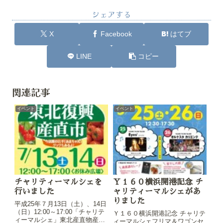
シェアする
X
Facebook
はてブ
LINE
コピー
関連記事
イベント
イベント
チャリティーマルシェを
Ｙ１６０横浜開港記念 チ
行いました
ャリティーマルシェがあ
りました
平成25年７月13日（土）、14日
（日）12:00～17:00「チャリテ
Ｙ１６０横浜開港記念 チャリテ
ィーマルシェ」東北産直物産市
ィーマルシェフリマ＆ワゴンセ