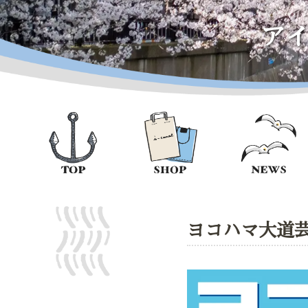
ア
ヨコハマ大道芸2