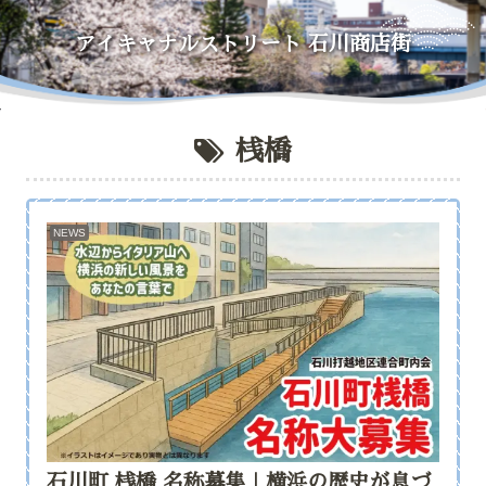
アイキャナルストリート
石川商店街
桟橋
NEWS
石川町 桟橋 名称募集｜横浜の歴史が息づ