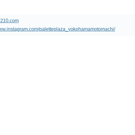
80210.com
www.instagram.com/paletteplaza_yokohamamotomachi/