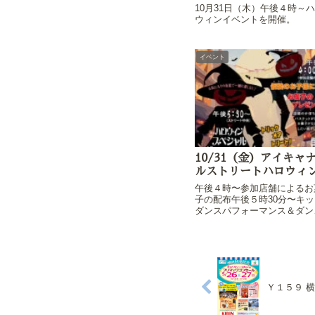
10月31日（木）午後４時～
ウィンイベントを開催。
イベント
10/31（金）アイキャ
ルストリートハロウィ
午後４時〜参加店舗によるお
子の配布午後５時30分〜キッ
ダンスパフォーマンス＆ダン
レクチャー❗️（天候により一
止の場合があります。）＊【
日開催のアイキャナルストリ
トハロウィンについて】スペ
ャルダンスショーは雨天が予
されるので...
Ｙ１５９ 