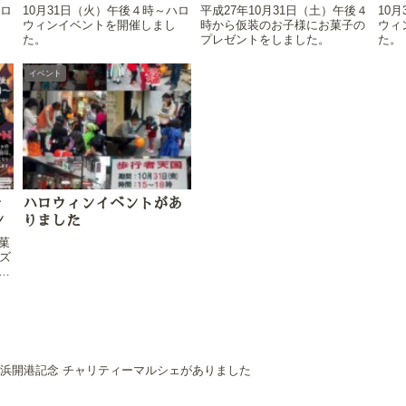
ハロ
10月31日（火）午後４時～ハロ
平成27年10月31日（土）午後４
10
ウィンイベントを開催しまし
時から仮装のお子様にお菓子の
ウィ
た。
プレゼントをしました。
た。
イベント
ナ
ハロウィンイベントがあ
ン
りました
菓
ズ
ス
部中
本
ー
シ
想
横浜開港記念 チャリティーマルシェがありました