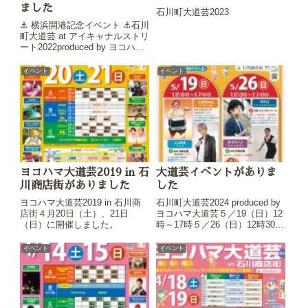
ました
石川町大道芸2023
⚓ 横浜開港記念イベント ⚓石川
町大道芸 at アイキャナルストリ
ート2022produced by ヨコハマ
大道芸令和４年５月22日
（日） 12時～17時30分令和４
イベント
イベント
年５月29日（日） 12時30分～
17時30分
ヨコハマ大道芸2019 in 石
大道芸イベントがありま
川商店街がありました
した
ヨコハマ大道芸2019 in 石川商
石川町大道芸2024 produced by
店街４月20日（土）、21日
ヨコハマ大道芸５／19（日）12
（日）に開催しました。
時～17時５／26（日）12時30分
～17時
イベント
イベント