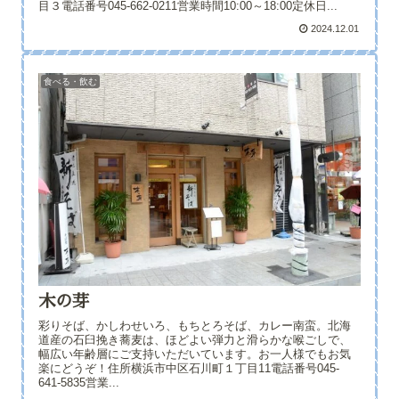
目３電話番号045-662-0211営業時間10:00～18:00定休日...
2024.12.01
食べる・飲む
木の芽
彩りそば、かしわせいろ、もちとろそば、カレー南蛮。北海
道産の石臼挽き蕎麦は、ほどよい弾力と滑らかな喉ごしで、
幅広い年齢層にご支持いただいています。お一人様でもお気
楽にどうぞ！住所横浜市中区石川町１丁目11電話番号045-
641-5835営業...