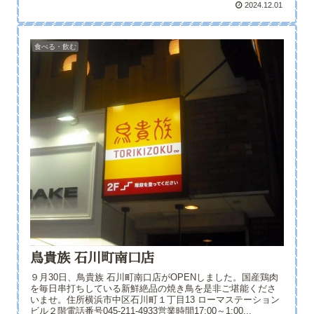
2024.12.01
食べる・飲む
鳥貴族 石川町南口店
９月30日、鳥貴族 石川町南口店がOPENしました。国産鶏肉
を毎日串打ちしている新鮮絶品の焼き鳥を是非ご堪能くださ
いませ。住所横浜市中区石川町１丁目13 ローマステーション
ビル２階電話番号045-211-4933営業時間17:00～1:00...